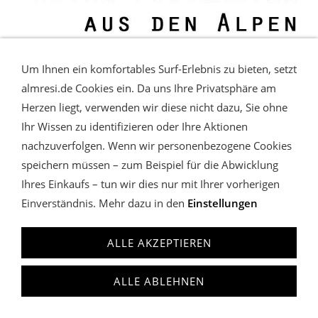
Um Ihnen ein komfortables Surf-Erlebnis zu bieten, setzt
almresi.de Cookies ein. Da uns Ihre Privatsphäre am
Herzen liegt, verwenden wir diese nicht dazu, Sie ohne
Ihr Wissen zu identifizieren oder Ihre Aktionen
nachzuverfolgen. Wenn wir personenbezogene Cookies
speichern müssen – zum Beispiel für die Abwicklung
Ihres Einkaufs – tun wir dies nur mit Ihrer vorherigen
WIDERRUFSRECHT & VERTRAG WIDERRUFEN
COOKIES
VERWALTEN
Einverständnis. Mehr dazu in den
DATENSCHUTZ
AGB
Einstellungen
IMPRESSUM
almresi
Charivari Lederhose & Dirndl
ALLE AKZEPTIEREN
anfrage@almresi.de
T: +49 (0)89.12209587
ALLE ABLEHNEN