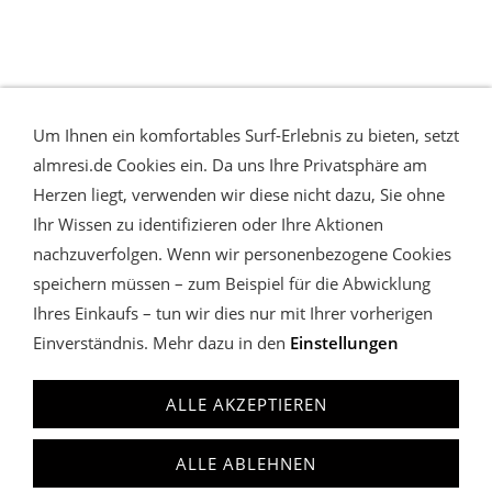
Um Ihnen ein komfortables Surf-Erlebnis zu bieten, setzt
almresi.de Cookies ein. Da uns Ihre Privatsphäre am
Herzen liegt, verwenden wir diese nicht dazu, Sie ohne
Ihr Wissen zu identifizieren oder Ihre Aktionen
nachzuverfolgen. Wenn wir personenbezogene Cookies
speichern müssen – zum Beispiel für die Abwicklung
Ihres Einkaufs – tun wir dies nur mit Ihrer vorherigen
Einverständnis. Mehr dazu in den
Einstellungen
WIDERRUFSRECHT & VERTRAG WIDERRUFEN
COOKIES
VERWALTEN
DATENSCHUTZ
AGB
IMPRESSUM
ALLE AKZEPTIEREN
almresi
Charivari Lederhose & Dirndl
anfrage@almresi.de
ALLE ABLEHNEN
T: +49 (0)89.12209587