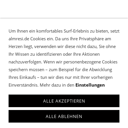
Um Ihnen ein komfortables Surf-Erlebnis zu bieten, setzt
almresi.de Cookies ein. Da uns Ihre Privatsphäre am
Herzen liegt, verwenden wir diese nicht dazu, Sie ohne
Ihr Wissen zu identifizieren oder Ihre Aktionen
nachzuverfolgen. Wenn wir personenbezogene Cookies
speichern müssen – zum Beispiel für die Abwicklung
Ihres Einkaufs – tun wir dies nur mit Ihrer vorherigen
Einverständnis. Mehr dazu in den
Einstellungen
WIDERRUFSRECHT & VERTRAG WIDERRUFEN
COOKIES
VERWALTEN
DATENSCHUTZ
AGB
IMPRESSUM
ALLE AKZEPTIEREN
almresi
Charivari Lederhose & Dirndl
anfrage@almresi.de
ALLE ABLEHNEN
T: +49 (0)89.12209587