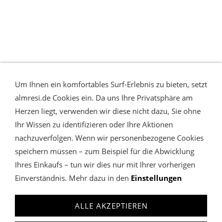
Um Ihnen ein komfortables Surf-Erlebnis zu bieten, setzt
almresi.de Cookies ein. Da uns Ihre Privatsphäre am
Herzen liegt, verwenden wir diese nicht dazu, Sie ohne
Ihr Wissen zu identifizieren oder Ihre Aktionen
nachzuverfolgen. Wenn wir personenbezogene Cookies
speichern müssen – zum Beispiel für die Abwicklung
Ihres Einkaufs – tun wir dies nur mit Ihrer vorherigen
Einverständnis. Mehr dazu in den
Einstellungen
WIDERRUFSRECHT & VERTRAG WIDERRUFEN
COOKIES
VERWALTEN
DATENSCHUTZ
AGB
IMPRESSUM
ALLE AKZEPTIEREN
almresi
Charivari Lederhose & Dirndl