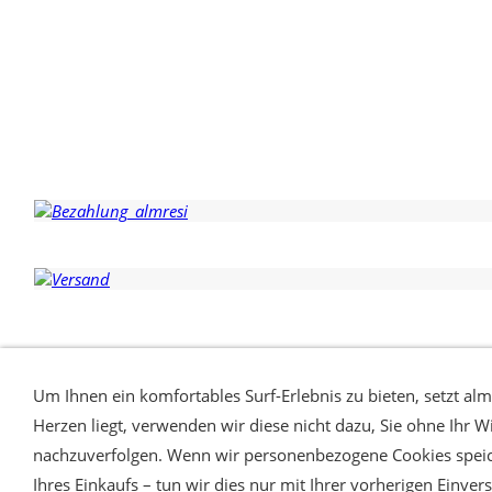
WIDERRUFSRECHT & VERTRAG WIDERRUFEN
COOKIES VERW
Um Ihnen ein komfortables Surf-Erlebnis zu bieten, setzt alm
Herzen liegt, verwenden wir diese nicht dazu, Sie ohne Ihr Wi
almresi
Charivari Lederhose & Dirndl
nachzuverfolgen. Wenn wir personenbezogene Cookies speic
anfrage@almresi.de
Ihres Einkaufs – tun wir dies nur mit Ihrer vorherigen Einve
T: +49 (0)89.12209587