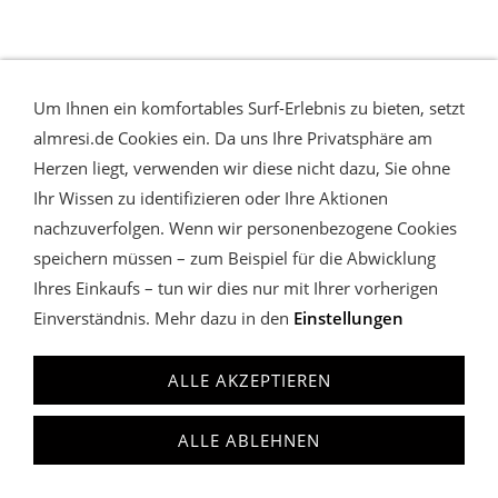
WIDERRUFSRECHT & VERTRAG WIDERRUFEN
COOKIES
VERWALTEN
DATENSCHUTZ
AGB
IMPRESSUM
Um Ihnen ein komfortables Surf-Erlebnis zu bieten, setzt
almresi
almresi.de Cookies ein. Da uns Ihre Privatsphäre am
Charivari Lederhose & Dirndl
Herzen liegt, verwenden wir diese nicht dazu, Sie ohne
anfrage@almresi.de
T: +49 (0)89.12209587
Ihr Wissen zu identifizieren oder Ihre Aktionen
nachzuverfolgen. Wenn wir personenbezogene Cookies
speichern müssen – zum Beispiel für die Abwicklung
Ihres Einkaufs – tun wir dies nur mit Ihrer vorherigen
Einverständnis. Mehr dazu in den
Einstellungen
ALLE AKZEPTIEREN
ALLE ABLEHNEN